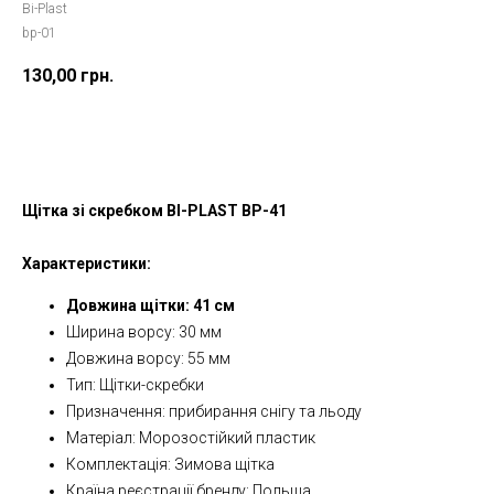
Bi-Plast
bp-01
130,00
грн.
Додати в кошик
Щітка зі скребком BI-PLAST BP-41
Характеристики:
Довжина щітки: 41 см
Ширина ворсу: 30 мм
Довжина ворсу: 55 мм
Тип: Щітки-скребки
Призначення: прибирання снігу та льоду
Матеріал: Морозостійкий пластик
Комплектація: Зимова щітка
Країна реєстрації бренду: Польща