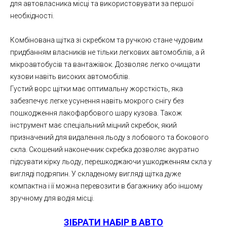
для автовласника місці та використовувати за першої
необхідності.
Комбінована щітка зі скребком та ручкою стане чудовим
придбанням власників не тільки легкових автомобілів, а й
мікроавтобусів та вантажівок. Дозволяє легко очищати
кузови навіть високих автомобілів.
Густий ворс щітки має оптимальну жорсткість, яка
забезпечує легке усунення навіть мокрого снігу без
пошкодження лакофарбового шару кузова. Також
інструмент має спеціальний міцний скребок, який
призначений для видалення льоду з лобового та бокового
скла. Скошений наконечник скребка дозволяє акуратно
підсувати кірку льоду, перешкоджаючи ушкодженням скла у
вигляді подряпин. У складеному вигляді щітка дуже
компактна і її можна перевозити в багажнику або іншому
зручному для водія місці.
ЗІБРАТИ НАБІР В АВТО