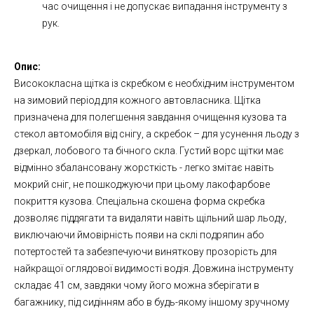
час очищення і не допускає випадання інструменту з
рук.
Опис:
Висококласна щітка із скребком є ​​необхідним інструментом
на зимовий період для кожного автовласника. Щітка
призначена для полегшення завдання очищення кузова та
стекол автомобіля від снігу, а скребок – для усунення льоду з
дзеркал, лобового та бічного скла. Густий ворс щітки має
відмінно збалансовану жорсткість - легко змітає навіть
мокрий сніг, не пошкоджуючи при цьому лакофарбове
покриття кузова. Спеціальна скошена форма скребка
дозволяє піддягати та видаляти навіть щільний шар льоду,
виключаючи ймовірність появи на склі подряпин або
потертостей та забезпечуючи виняткову прозорість для
найкращої оглядової видимості водія. Довжина інструменту
складає 41 см, завдяки чому його можна зберігати в
багажнику, під сидінням або в будь-якому іншому зручному