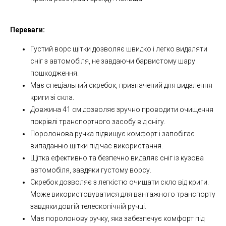
Переваги:
Густий ворс щітки дозволяє швидко і легко видаляти
сніг з автомобіля, не завдаючи барвистому шару
пошкодження.
Має спеціальний скребок, призначений для видалення
криги зі скла.
Довжина 41 см дозволяє зручно проводити очищення
покрівлі транспортного засобу від снігу.
Поролонова ручка підвищує комфорт і запобігає
випаданню щітки під час використання.
Щітка ефективно та безпечно видаляє сніг із кузова
автомобіля, завдяки густому ворсу.
Скребок дозволяє з легкістю очищати скло від криги.
Може використовуватися для вантажного транспорту
завдяки довгій телескопічній ручці.
Має поролонову ручку, яка забезпечує комфорт під