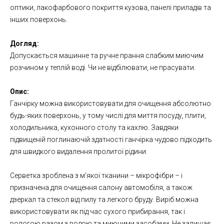
оптики, лакофарбового покриття кузова, панелі приладів та
інших поверхонь.
Догляд:
Допускається машинне та ручне прання слабким миючим
розчином у теплій воді. Чи не відбілювати, не прасувати.
Опис:
Ганчірку можна використовувати для очищення абсолютно
будь-яких поверхонь, у тому числі для миття посуду, плити,
холодильника, кухонного столу та кахлю. Завдяки
підвищеній поглинаючій здатності ганчірка чудово підходить
для швидкого видалення пролитої рідини.
Серветка зроблена з м'якої тканини – мікрофібри – і
призначена для очищення салону автомобіля, а також
дзеркал та стекол від пилу та легкого бруду. Виріб можна
використовувати як під час сухого прибирання, так і
вологою разом з водою та миючими засобами. Не залишає