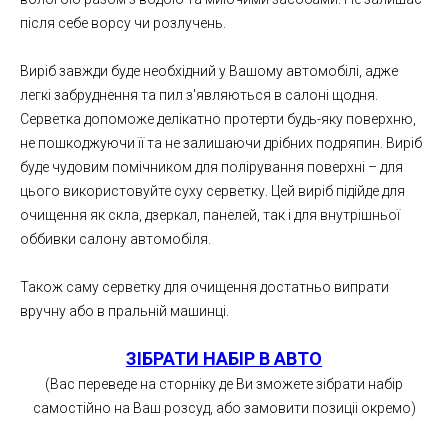
після себе ворсу чи розлучень.
Виріб завжди буде необхідний у Вашому автомобілі, адже
легкі забруднення та пил з'являються в салоні щодня.
Серветка допоможе делікатно протерти будь-яку поверхню,
не пошкоджуючи її та не залишаючи дрібних подряпин. Виріб
буде чудовим помічником для полірування поверхні – для
цього використовуйте суху серветку. Цей виріб підійде для
очищення як скла, дзеркал, панелей, так і для внутрішньої
оббивки салону автомобіля.
Також саму серветку для очищення достатньо випрати
вручну або в пральній машинці.
ЗІБРАТИ НАБІР В АВТО
(Вас переведе на сторніку де Ви зможете зібрати набір
самостійно на Ваш розсуд, або замовити позиціі окремо)