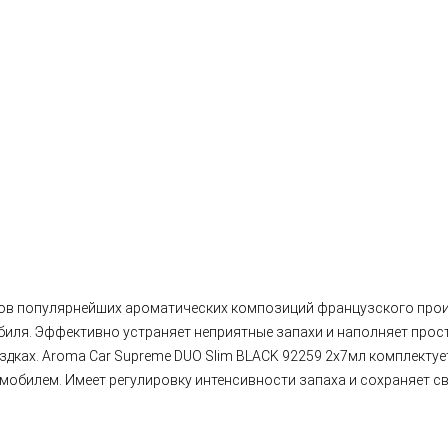
ов популярнейших ароматических композиций французского прои
биля. Эффективно устраняет неприятные запахи и наполняет про
ках. Aroma Car Supreme DUO Slim BLACK 92259 2x7мл комплектует
мобилем. Имеет регулировку интенсивности запаха и сохраняет св