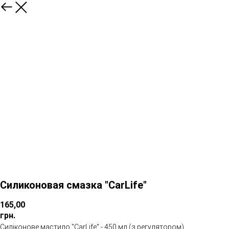
Силиконовая смазка "CarLife"
165,00
грн.
Силіконове мастило "CarLife" - 450 мл (з регулятором)