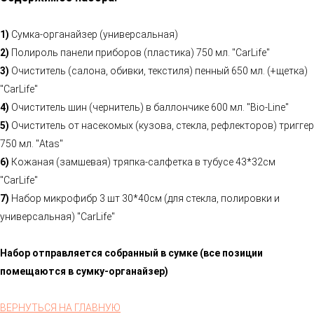
1)
Сумка-органайзер (универсальная)
2)
Полироль панели приборов (пластика) 750 мл. "CarLife"
3)
Очиститель (салона, обивки, текстиля) пенный 650 мл. (+щетка)
"CarLife"
4)
Очиститель шин (чернитель) в баллончике 600 мл. "Bio-Line"
5)
Очиститель от насекомых (кузова, стекла, рефлекторов) триггер
750 мл. "Atas"
6)
Кожаная (замшевая) тряпка-салфетка в тубусе 43*32см
"CarLife"
7)
Набор микрофибр 3 шт 30*40см (для стекла, полировки и
универсальная) "CarLife"
Набор отправляется собранный в сумке (все позиции
помещаются в сумку-органайзер)
ВЕРНУТЬСЯ НА ГЛАВНУЮ