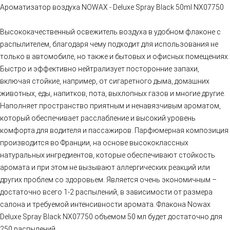
Ароматизатор воздуха NOWAX - Deluxe Spray Black 50ml NX07750
Высококачественный освежитель воздуха в удобном флаконе с
распылителем, благодаря чему подходит для использования не
только в автомобиле, но также и бытовых и офисных помещениях.
Быстро и эффективно нейтрализует посторонние запахи,
включая стойкие, например, от сигаретного дыма, домашних
животных, еды, напитков, пота, выхлопных газов и многие другие.
Наполняет пространство приятным и ненавязчивым ароматом,
который обеспечивает расслабление и высокий уровень
комфорта для водителя и пассажиров. Парфюмерная композиция
производится во Франции, на основе высококлассных
натуральных ингредиентов, которые обеспечивают стойкость
аромата и при этом не вызывают аллергических реакций или
других проблем со здоровьем. Является очень экономичным –
достаточно всего 1-2 распылений, в зависимости от размера
салона и требуемой интенсивности аромата. Флакона Nowax
Deluxe Spray Black NX07750 объемом 50 мл будет достаточно для
250 распылений.